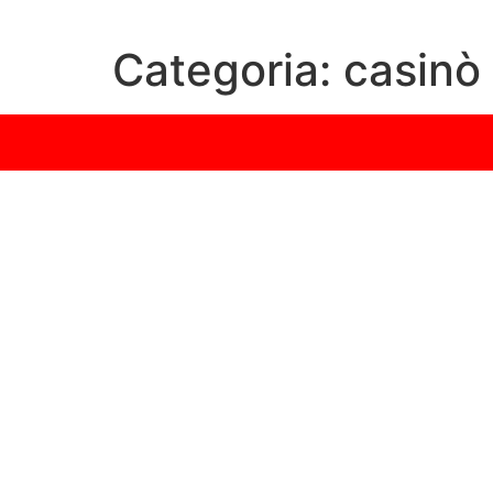
Categoria:
casinò 