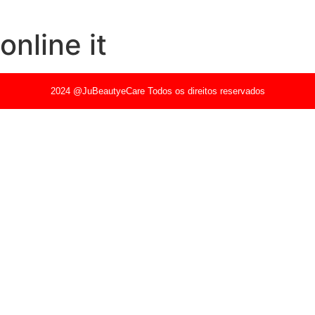
online it
2024 @JuBeautyeCare Todos os direitos reservados