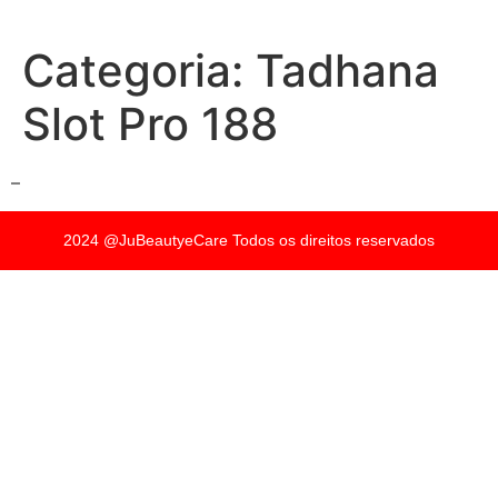
Categoria:
Tadhana
Slot Pro 188
–
2024 @JuBeautyeCare Todos os direitos reservados