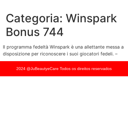
Categoria:
Winspark
Bonus 744
Il programma fedeltà Winspark è una allettante messa a
disposizione per riconoscere i suoi giocatori fedeli. –
2024 @JuBeautyeCare Todos os direitos reservados