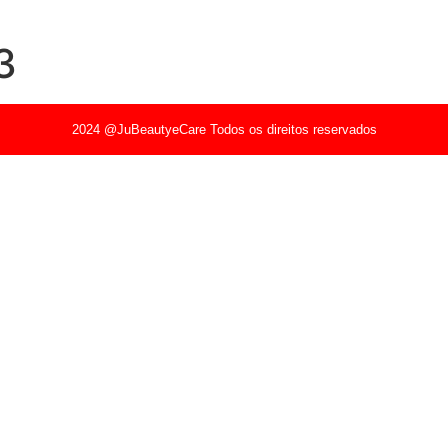
3
2024 @JuBeautyeCare Todos os direitos reservados