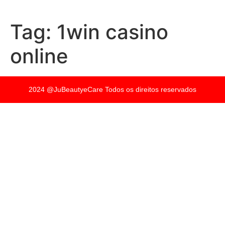
Tag:
1win casino
online
2024 @JuBeautyeCare Todos os direitos reservados