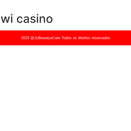
iwi casino
2024 @JuBeautyeCare Todos os direitos reservados