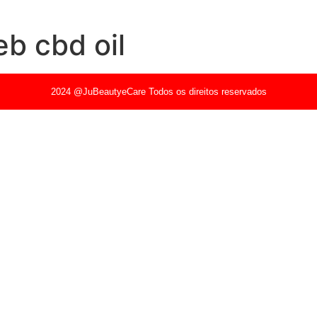
eb cbd oil
2024 @JuBeautyeCare Todos os direitos reservados