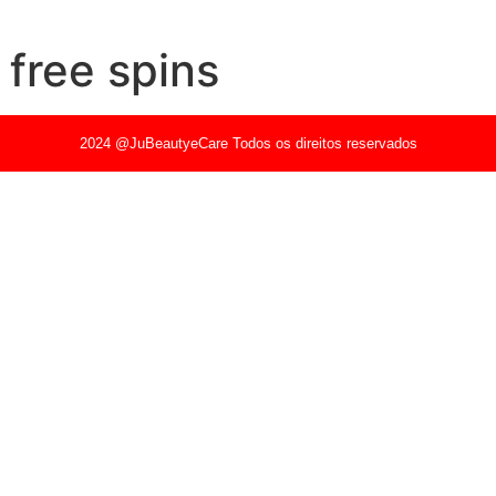
 free spins
2024 @JuBeautyeCare Todos os direitos reservados