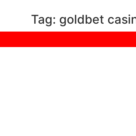
Tag:
goldbet casi