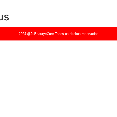
us
2024 @JuBeautyeCare Todos os direitos reservados