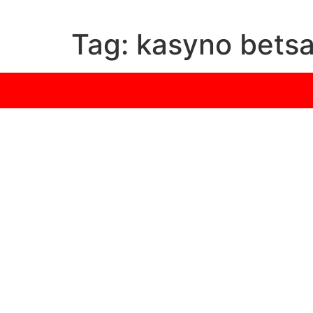
Tag:
kasyno betsa