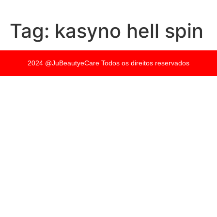
Tag:
kasyno hell spin
2024 @JuBeautyeCare Todos os direitos reservados