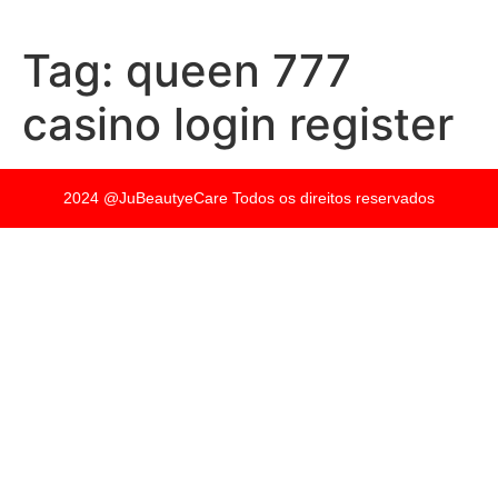
Tag:
queen 777
casino login register
2024 @JuBeautyeCare Todos os direitos reservados