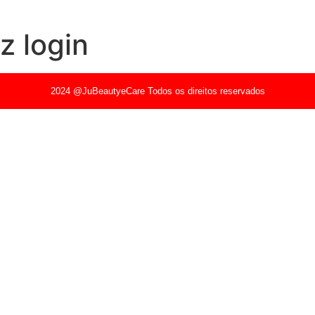
z login
2024 @JuBeautyeCare Todos os direitos reservados