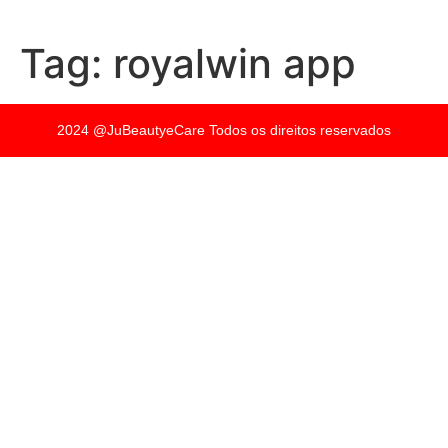
Tag:
royalwin app
2024 @JuBeautyeCare Todos os direitos reservados