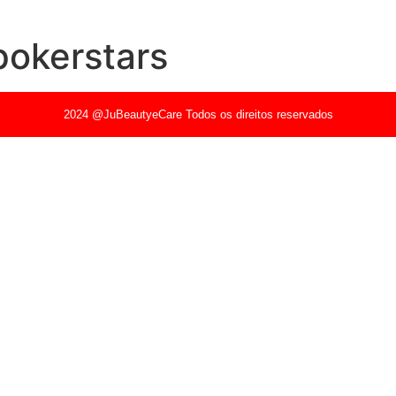
okerstars
2024 @JuBeautyeCare Todos os direitos reservados