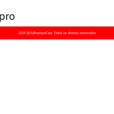
 pro
2024 @JuBeautyeCare Todos os direitos reservados