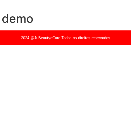
o demo
2024 @JuBeautyeCare Todos os direitos reservados