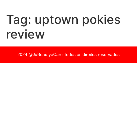
Tag:
uptown pokies
review
2024 @JuBeautyeCare Todos os direitos reservados