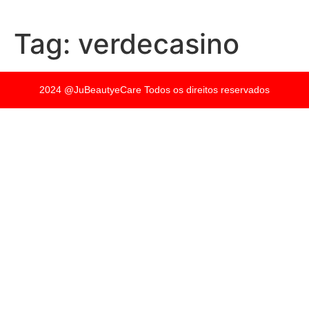
Tag:
verdecasino
2024 @JuBeautyeCare Todos os direitos reservados