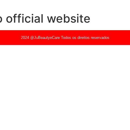
 official website
2024 @JuBeautyeCare Todos os direitos reservados